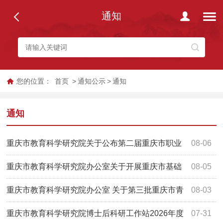
通知
您的位置：
首页
>
通知公示
>
通知
通知
重庆市教育科学研究院关于公布第二届重庆市职业
08-06
院校公共基础学科和专业大类教学研究中心组成员名单的通
重庆市教育科学研究院办公室关于开展重庆市基础
08-05
知
教育发展共同体现状调查的通知
重庆市教育科学研究院办公室 关于第三批重庆市青
08-03
少年创新人才培养雏鹰 计划合作馆院名单的通报
重庆市教育科学研究院博士后科研工作站2026年度
07-31