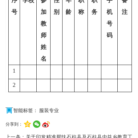
序
学校
参
性
年
职
职
手
备
号
加
别
龄
称
务
机
注
教
号
师
码
姓
名
1
2
智能标签：
服装专业
分享到：
上一条：
关于印发精准帮扶石柱县及石柱县中益乡教育工