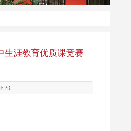
中生涯教育优质课竞赛
小
大
】