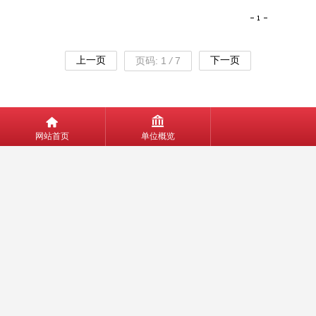
上一页
下一页
页码:
1
/
7
分享到：
网站首页
单位概览
上一条：
重庆市教育科学研究院办公室关于2026年重庆市
高中地理教师优质课竞赛决赛评选结果的通报
[ 2026-05-07
]
下一条：
重庆市教育科学研究院办公室关于开展2026年职
业院校公共服务与管理大类专业教师教研活动的通知
[
2026-05-08 ]
渝公网安备50010302000756号
渝ICP备08002375号-1
本平台为非涉密